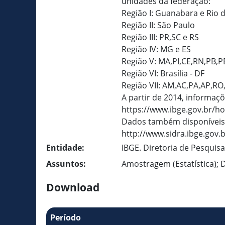
unidades da federação:
Região I: Guanabara e Rio d
Região II: São Paulo
Região III: PR,SC e RS
Região IV: MG e ES
Região V: MA,PI,CE,RN,PB,P
Região VI: Brasília - DF
Região VII: AM,AC,PA,AP,R
A partir de 2014, informaç
https://www.ibge.gov.br/h
Dados também disponíveis
http://www.sidra.ibge.gov.
Entidade:
IBGE. Diretoria de Pesquis
Assuntos:
Amostragem (Estatística); 
Download
Período