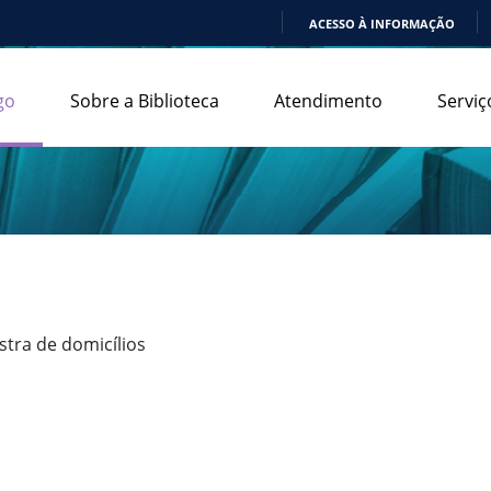
ACESSO À INFORMAÇÃO
IR
PARA
go
Sobre a Biblioteca
Atendimento
Serviç
O
CONTEÚDO
tra de domicílios