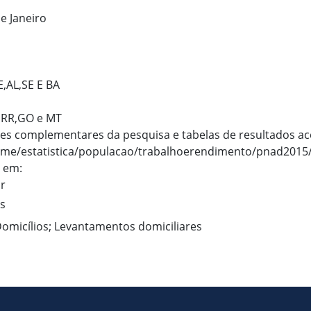
e Janeiro
E,AL,SE E BA
O,RR,GO e MT
ões complementares da pesquisa e tabelas de resultados ac
ome/estatistica/populacao/trabalhoerendimento/pnad2015/
 em:
br
as
Domicílios; Levantamentos domiciliares