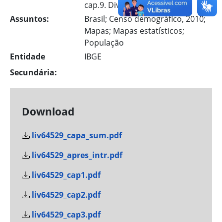
cap.9. Diversidade cultural.
Assuntos:
Brasil; Censo demográfico, 2010;
Mapas; Mapas estatísticos;
População
Entidade
IBGE
Secundária:
Download
liv64529_capa_sum.pdf
liv64529_apres_intr.pdf
liv64529_cap1.pdf
liv64529_cap2.pdf
liv64529_cap3.pdf