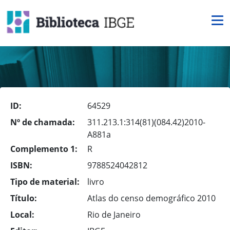
ID:
64529
Nº de chamada:
311.213.1:314(81)(084.42)2010-
A881a
Complemento 1:
R
ISBN:
9788524042812
Tipo de material:
livro
Título:
Atlas do censo demográfico 2010
Local:
Rio de Janeiro