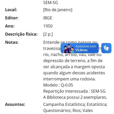
SEM-SG
Local:
[Rio de Janeiro]
Editor:
IBGE
Ano:
1950
Descrição física:
[2 p.]
Notas:
Entende-se como passos ou
travessias a passagem por um
rio, riacho, arrôio, vau, vale ou
depressão de terreno, a fim de
ser alcançada a margem oposta
quando algum desses acidentes
interrompem uma rodovia.
Modelo : Q-0.05
Repartição interessada : SEM-SG
A Biblioteca possui 2 exemplares.
Assuntos:
Campanha Estatística; Estatística;
Questionários; Rios; Vales