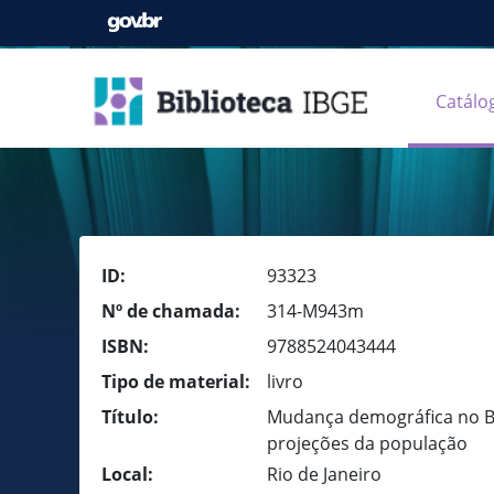
Catálo
ID:
93323
Nº de chamada:
314-M943m
ISBN:
9788524043444
Tipo de material:
livro
Título:
Mudança demográfica no Bras
projeções da população
Local:
Rio de Janeiro