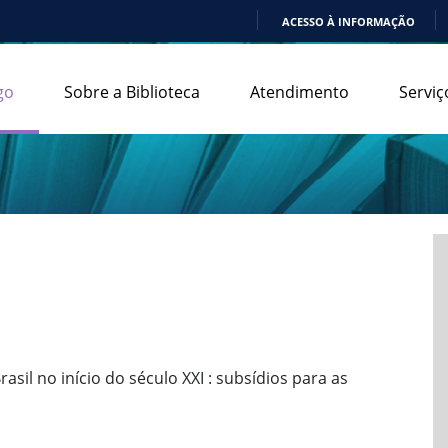
ACESSO À INFORMAÇÃO
IR
PARA
go
Sobre a Biblioteca
Atendimento
Serviç
O
CONTEÚDO
il no início do século XXI : subsídios para as