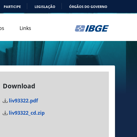
PARTICIPE
LEGISLAÇÃO
ÓRGÃOS DO GOVERNO
os
Links
Download
liv93322.pdf
liv93322_cd.zip