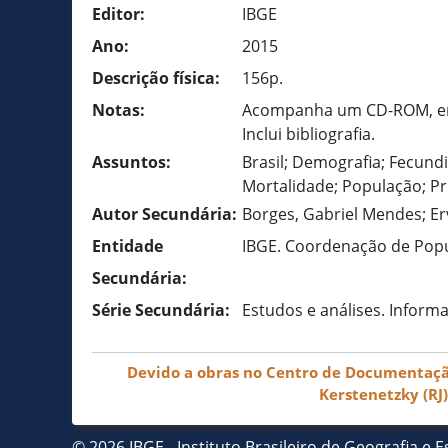
Editor:
IBGE
Ano:
2015
Descrição física:
156p.
Notas:
Acompanha um CD-ROM, e
Inclui bibliografia.
Assuntos:
Brasil; Demografia; Fecun
Mortalidade; População; P
Autor Secundária:
Borges, Gabriel Mendes; Erv
Entidade
IBGE. Coordenação de Popu
Secundária:
Série Secundária:
Estudos e análises. Infor
Devido a obras no Centro de Documentação 
Kerstenetzky (RJ
© 2026 IBGE - Instituto Brasileiro de Geografia e Es