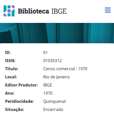
ID:
61
ISSN:
01035312
Título:
Censo comercial : 1970
Local:
Rio de Janeiro
Editor Produtor:
IBGE
Ano:
1970
Peridiocidade:
Quinquenal
Situação:
Encerrado