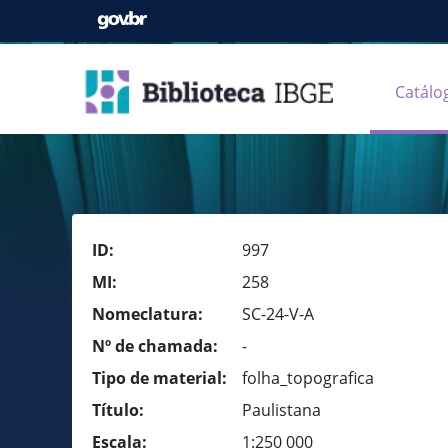
Catálo
ID:
997
MI:
258
Nomeclatura:
SC-24-V-A
Nº de chamada:
-
Tipo de material:
folha_topografica
Título:
Paulistana
Escala:
1:250 000