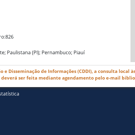
ro:826
ste; Paulistana (PI); Pernambuco; Piauí
e Disseminação de Informações (CDDI), a consulta local às
) deverá ser feita mediante agendamento pelo e-mail bibli
tatística