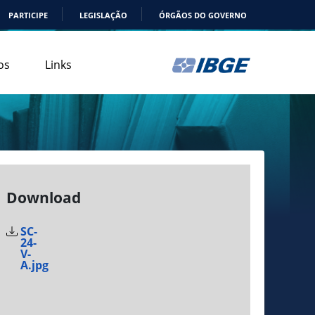
PARTICIPE
LEGISLAÇÃO
ÓRGÃOS DO GOVERNO
os
Links
Download
SC-
24-
V-
A.jpg