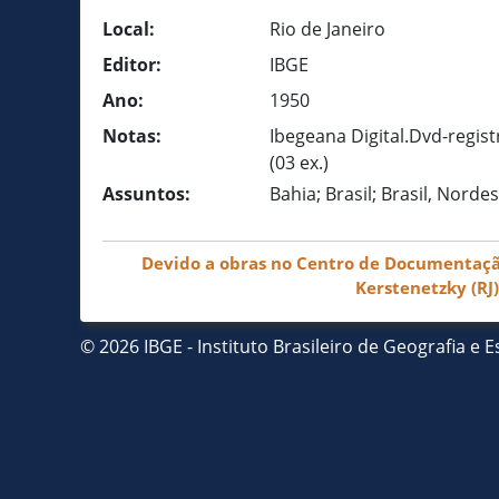
Local:
Rio de Janeiro
Editor:
IBGE
Ano:
1950
Notas:
Ibegeana Digital.Dvd-regist
(03 ex.)
Assuntos:
Bahia; Brasil; Brasil, Norde
Devido a obras no Centro de Documentação 
Kerstenetzky (RJ
© 2026 IBGE - Instituto Brasileiro de Geografia e Es