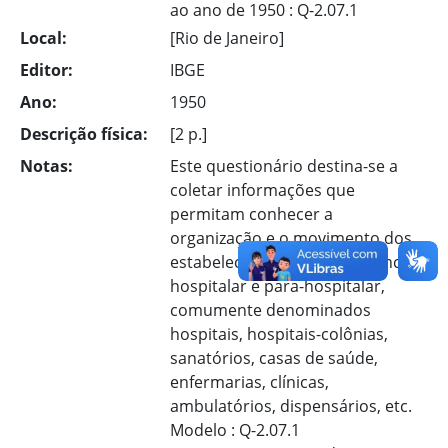
ao ano de 1950 : Q-2.07.1
Local:
[Rio de Janeiro]
Editor:
IBGE
Ano:
1950
Descrição física:
[2 p.]
Notas:
Este questionário destina-se a
coletar informações que
permitam conhecer a
organização e o movimento dos
estabelecimentos de assistência
hospitalar e para-hospitalar,
comumente denominados
hospitais, hospitais-colônias,
sanatórios, casas de saúde,
enfermarias, clínicas,
ambulatórios, dispensários, etc.
Modelo : Q-2.07.1