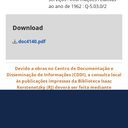
ao ano de 1962 : Q-5.03.0/2
Download
doc4140.pdf
Devido a obras no Centro de Documentação e
Disseminação de Informações (CDDI), a consulta local
às publicações impressas da Biblioteca Isaac
Kerstenetzky (RJ) deverá ser feita mediante
agendamento pelo e-mail biblioteca@ibge.gov.br
© 2026 IBGE - Instituto Brasileiro de
Geografia e Estatística