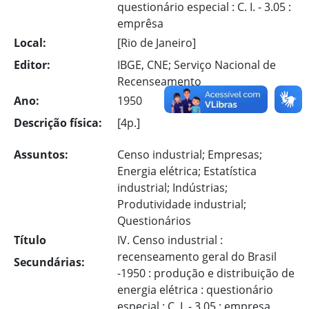
questionário especial : C. I. - 3.05 :
emprêsa
Local:
[Rio de Janeiro]
Editor:
IBGE, CNE; Serviço Nacional de
Recenseamento
Ano:
1950
Descrição física:
[4p.]
Assuntos:
Censo industrial; Empresas;
Energia elétrica; Estatística
industrial; Indústrias;
Produtividade industrial;
Questionários
Título
IV. Censo industrial :
recenseamento geral do Brasil
Secundárias:
-1950 : produção e distribuição de
energia elétrica : questionário
especial : C. I. - 3.05 : empresa