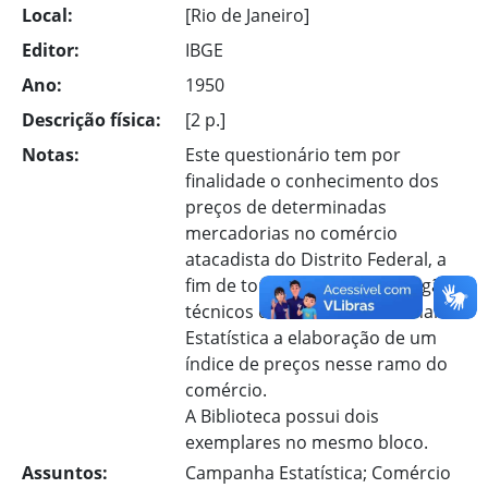
Local:
[Rio de Janeiro]
Editor:
IBGE
Ano:
1950
Descrição física:
[2 p.]
Notas:
Este questionário tem por
finalidade o conhecimento dos
preços de determinadas
mercadorias no comércio
atacadista do Distrito Federal, a
fim de tornar possível aos órgãos
técnicos do Conselho Nacional de
Estatística a elaboração de um
índice de preços nesse ramo do
comércio.
A Biblioteca possui dois
exemplares no mesmo bloco.
Assuntos:
Campanha Estatística; Comércio