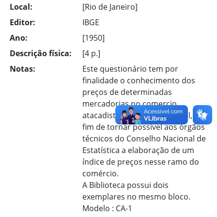
Local:
[Rio de Janeiro]
Editor:
IBGE
Ano:
[1950]
Descrição física:
[4 p.]
Notas:
Este questionário tem por
finalidade o conhecimento dos
preços de determinadas
mercadorias no comercio
atacadista do Distrito Federal, a
fim de tornar possível aos órgãos
técnicos do Conselho Nacional de
Estatística a elaboração de um
índice de preços nesse ramo do
comércio.
A Biblioteca possui dois
exemplares no mesmo bloco.
Modelo : CA-1