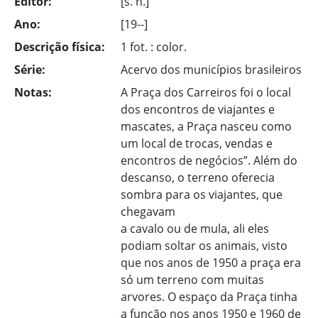
Editor:
[s. n.]
Ano:
[19--]
Descrição física:
1 fot. : color.
Série:
Acervo dos municípios brasileiros
Notas:
A Praça dos Carreiros foi o local
dos encontros de viajantes e
mascates, a Praça nasceu como
um local de trocas, vendas e
encontros de negócios”. Além do
descanso, o terreno oferecia
sombra para os viajantes, que
chegavam
a cavalo ou de mula, ali eles
podiam soltar os animais, visto
que nos anos de 1950 a praça era
só um terreno com muitas
arvores. O espaço da Praça tinha
a função nos anos 1950 e 1960 de