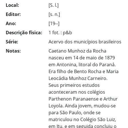
Local:
[S. l.]
Editor:
[s. n.]
Ano:
[19--]
Descrição física:
1 fot. : p&b
Série:
Acervo dos municípios brasileiros
Notas:
Caetano Munhoz da Rocha
nasceu em 14 de maio de 1879
em Antonina, litoral do Paraná.
Era filho de Bento Rocha e Maria
Leocádia Munhoz Carneiro.
Seus primeiros estudos
aconteceram nos colégios
Parthenon Paranaense e Arthur
Loyola. Ainda jovem, mudou-se
para São Paulo, onde se
matriculou no Colégio São Luiz,
em Itu, e em seguida concluiu o