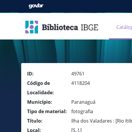
Catálo
ID:
49761
Código de
4118204
Localidade:
Município:
Paranaguá
Tipo de material:
fotografia
Título:
Ilha dos Valadares : [Rio It
Local:
[S. l.]