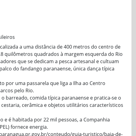
ileiros
localizada a uma distância de 400 metros do centro de
,8 quilômetros quadrados à margem esquerda do Rio
scadores que se dedicam a pesca artesanal e cultuam
 palco do fandango paranaense, única dança típica
ito por uma passarela que liga a Ilha ao Centro
arcos pelo Rio.
o barreado, comida típica paranaense e pratica-se o
cestaria, cerâmica e objetos utilitários característicos
ião e é habitada por 22 mil pessoas, a Companhia
EL) fornece energia.
paranagua.pr.gov.br/conteudo/guia-turistico/baia-de-