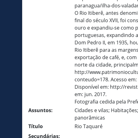
paranagua/ilha-dos-valadar
O Rio Itiberê, antes denom
final do século XVII, foi c
ouro e expandiu-se como p
portuguesas, expandindo a
Dom Pedro II, em 1935, hou
Rio Itiberê para as margen
exportação de café, e, com
norte da cidade, principal
http://www.patrimoniocult
conteudo=178. Acesso em: 
Disponível em: http://revis
em: jun. 2017.
Fotografia cedida pela Pre
Assuntos:
Cidades e vilas; Habitações;
panorâmicas
Título
Rio Taquaré
Secundárias: