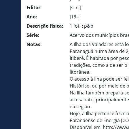
Editor:
[s. n.]
Ano:
[19--]
Descrição física:
1 fot. : p&b
Série:
Acervo dos municípios bras
Notas:
A Ilha dos Valadares está 
Paranaguá numa área de 2
Itiberê. É habitada por pe
tradições, como a de ser o
litorânea.
O acesso à Ilha pode ser fe
Histórico, ou por meio de b
Na Ilha também prepara-se 
artesanato, principalmente 
da região.
Hoje, a Ilha pertence à Un
Paranaense de Energia (COP
Disponível em: http://www.