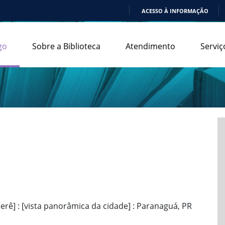
ACESSO À INFORMAÇÃO
IR
PARA
go
Sobre a Biblioteca
Atendimento
Serviç
O
CONTEÚDO
iberê] : [vista panorâmica da cidade] : Paranaguá, PR