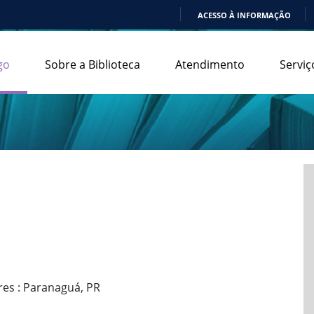
ACESSO À INFORMAÇÃO
IR
PARA
go
Sobre a Biblioteca
Atendimento
Serviç
O
CONTEÚDO
ares : Paranaguá, PR