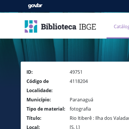
Catálo
ID:
49751
Código de
4118204
Localidade:
Município:
Paranaguá
Tipo de material:
fotografia
Título:
Rio Itiberê : Ilha dos Valad
Local:
[S. l.]