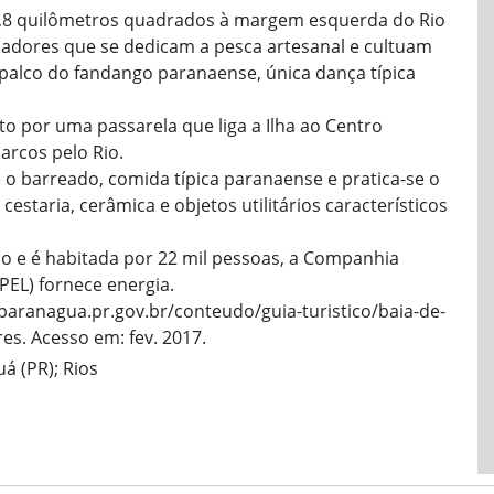
,8 quilômetros quadrados à margem esquerda do Rio
scadores que se dedicam a pesca artesanal e cultuam
 palco do fandango paranaense, única dança típica
ito por uma passarela que liga a Ilha ao Centro
arcos pelo Rio.
o barreado, comida típica paranaense e pratica-se o
cestaria, cerâmica e objetos utilitários característicos
ião e é habitada por 22 mil pessoas, a Companhia
EL) fornece energia.
paranagua.pr.gov.br/conteudo/guia-turistico/baia-de-
es. Acesso em: fev. 2017.
uá (PR); Rios