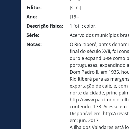
Editor:
[s. n.]
Ano:
[19--]
Descrição física:
1 fot. : color.
Série:
Acervo dos municípios bras
Notas:
O Rio Itiberê, antes denom
final do século XVII, foi c
ouro e expandiu-se como p
portuguesas, expandindo a
Dom Pedro II, em 1935, hou
Rio Itiberê para as margen
exportação de café, e, com
norte da cidade, principal
http://www.patrimoniocult
conteudo=178. Acesso em: 
Disponível em: http://revis
em: jun. 2017.
A Ilha dos Valadares está 