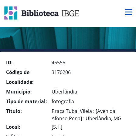
ID:
46555
Código de
3170206
Localidade:
Município:
Uberlândia
Tipo de material:
fotografia
Título:
Praça Tubal Vilela : [Avenida
Afonso Pena] : Uberlândia, MG
Local:
[S. l.]