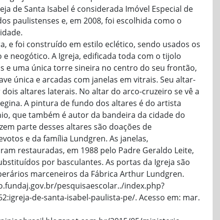
eja de Santa Isabel é considerada Imóvel Especial de
os paulistenses e, em 2008, foi escolhida como o
cidade.
, e foi construído em estilo eclético, sendo usados os
 e neogótico. A Igreja, edificada toda com o tijolo
s e uma única torre sineira no centro do seu frontão,
ve única e arcadas com janelas em vitrais. Seu altar-
dois altares laterais. No altar do arco-cruzeiro se vê a
Regina. A pintura de fundo dos altares é do artista
nio, que também é autor da bandeira da cidade do
azem parte desses altares são doações de
votos e da família Lundgren. As janelas,
foram restauradas, em 1988 pelo Padre Geraldo Leite,
ubstituídos por basculantes. As portas da Igreja são
perários marceneiros da Fábrica Arthur Lundgren.
io.fundaj.gov.br/pesquisaescolar../index.php?
igreja-de-santa-isabel-paulista-pe/. Acesso em: mar.