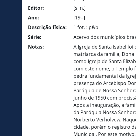
Editor:
[s. n.]
Ano:
[19--]
Descrição física:
1 fot. : p&b
Série:
Acervo dos municípios bras
Notas:
A Igreja de Santa Isabel 
matriarca da família, Dona
como Igreja de Santa Eliza
com este nome, o Templo fo
pedra fundamental da Igrej
presença do Arcebispo Dom 
Paróquia de Nossa Senhora
junho de 1950 com prociss
Após a inauguração, a fam
da Paróquia Nossa Senhora
Norberto Verholvew. Naque
cidade, porém o registro 
Municipal. Por este motivo,