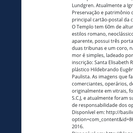
Lundgren. Atualmente a Igr
Preservação e patrimônio d
principal cartão-postal da 
O Templo tem 60m de altura
estilos romano, neoclássico
aparente, possui três porta
duas tribunas e um coro, na
mor é simples, ladeado por 
inscrição: Santa Elisabeth 
plástico Hildebrando Eugê
Paulista. As imagens que f
comerciantes, operários, de
originalmente em vitrais, 
S.C.J, e atualmente foram s
de responsabilidade dos o
Disponível em: http://basil
option=com_content&id=862:
2016.