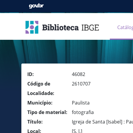
Catálo
ID:
46082
Código de
2610707
Localidade:
Município:
Paulista
Tipo de material:
fotografia
Título:
Igreja de Santa [Isabel] : Pa
Local:
[S. l.]