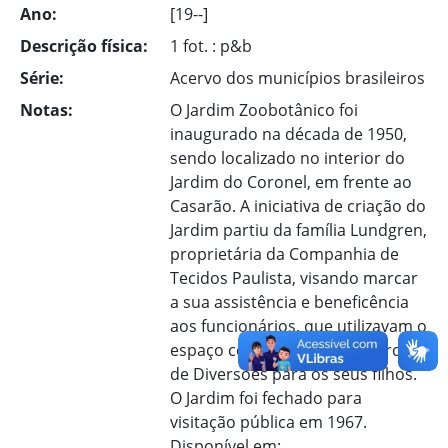
Ano:
[19--]
Descrição física:
1 fot. : p&b
Série:
Acervo dos municípios brasileiros
Notas:
O Jardim Zoobotânico foi
inaugurado na década de 1950,
sendo localizado no interior do
Jardim do Coronel, em frente ao
Casarão. A iniciativa de criação do
Jardim partiu da família Lundgren,
proprietária da Companhia de
Tecidos Paulista, visando marcar
a sua assistência e beneficência
aos funcionários, que utilizavam o
espaço como Zoológico e Parque
de Diversões para os seus filhos.
O Jardim foi fechado para
visitação pública em 1967.
Disponível em: