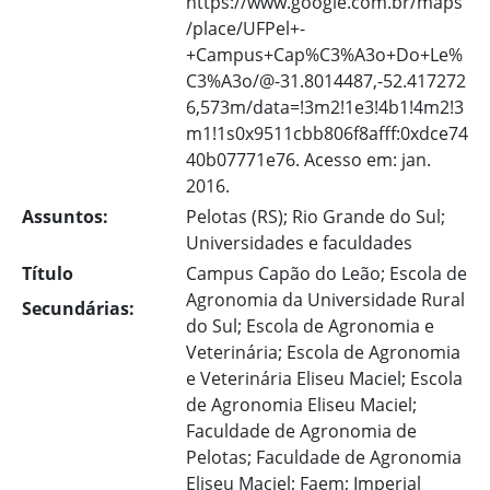
https://www.google.com.br/maps
/place/UFPel+-
+Campus+Cap%C3%A3o+Do+Le%
C3%A3o/@-31.8014487,-52.417272
6,573m/data=!3m2!1e3!4b1!4m2!3
m1!1s0x9511cbb806f8afff:0xdce74
40b07771e76. Acesso em: jan.
2016.
Assuntos:
Pelotas (RS); Rio Grande do Sul;
Universidades e faculdades
Título
Campus Capão do Leão; Escola de
Agronomia da Universidade Rural
Secundárias:
do Sul; Escola de Agronomia e
Veterinária; Escola de Agronomia
e Veterinária Eliseu Maciel; Escola
de Agronomia Eliseu Maciel;
Faculdade de Agronomia de
Pelotas; Faculdade de Agronomia
Eliseu Maciel; Faem; Imperial