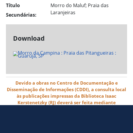
Título
Morro do Maluf; Praia das
Laranjeiras
Secundárias:
Download
Devido a obras no Centro de Documentação e
Disseminação de Informações (CDDI), a consulta local
às publicações impressas da Biblioteca Isaac
Kerstenetzky (RJ) deverá ser feita mediante
agendamento pelo e-mail biblioteca@ibge.gov.br
© 2026 IBGE - Instituto Brasileiro de