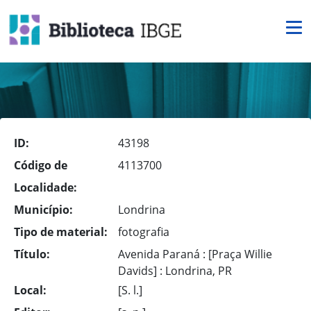
ID:
43198
Código de
4113700
Localidade:
Município:
Londrina
Tipo de material:
fotografia
Título:
Avenida Paraná : [Praça Willie
Davids] : Londrina, PR
Local:
[S. l.]