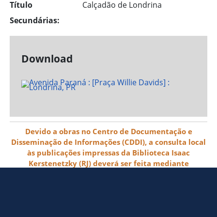
Título
Calçadão de Londrina
Secundárias:
Download
Devido a obras no Centro de Documentação e
Disseminação de Informações (CDDI), a consulta local
às publicações impressas da Biblioteca Isaac
Kerstenetzky (RJ) deverá ser feita mediante
agendamento pelo e-mail biblioteca@ibge.gov.br
© 2026 IBGE - Instituto Brasileiro de
Geografia e Estatística