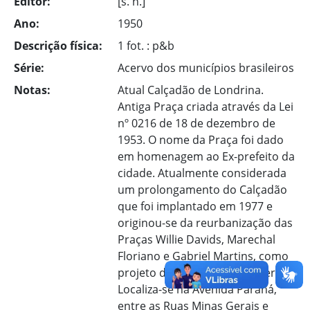
Editor:
[s. n.]
Ano:
1950
Descrição física:
1 fot. : p&b
Série:
Acervo dos municípios brasileiros
Notas:
Atual Calçadão de Londrina.
Antiga Praça criada através da Lei
nº 0216 de 18 de dezembro de
1953. O nome da Praça foi dado
em homenagem ao Ex-prefeito da
cidade. Atualmente considerada
um prolongamento do Calçadão
que foi implantado em 1977 e
originou-se da reurbanização das
Praças Willie Davids, Marechal
Floriano e Gabriel Martins, como
projeto do arquiteto Jaime Lerner.
Localiza-se na Avenida Paraná,
entre as Ruas Minas Gerais e