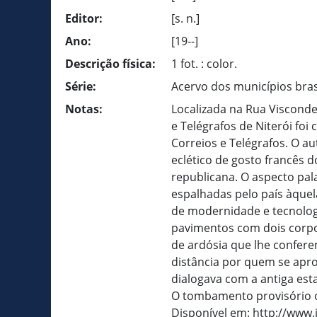
Editor:
[s. n.]
Ano:
[19--]
Descrição física:
1 fot. : color.
Série:
Acervo dos municípios bras
Notas:
Localizada na Rua Visconde
e Telégrafos de Niterói foi
Correios e Telégrafos. O au
eclético de gosto francês d
republicana. O aspecto pal
espalhadas pelo país àquel
de modernidade e tecnologi
pavimentos com dois corpo
de ardósia que lhe confe
distância por quem se apro
dialogava com a antiga est
O tombamento provisório o
Disponível em: http://www