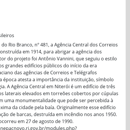
ileiros
 do Rio Branco, nº 481, a Agência Central dos Correios
 construída em 1914, para abrigar a agência dos
tor do projeto foi Antônio Vannini, que seguiu o estilo
os grandes edifícios públicos do início da era
aciano das agências de Correios e Telégrafos
a época atesta a importância da instituição, símbolo
a. A Agência Central em Niterói é um edifício de três
s laterais elevados em torreões cobertos por cúpulas
rem uma monumentalidade que pode ser percebida à
xima da cidade pela baía. Originalmente esse edifício
ação de barcas, destruída em incêndio nos anos 1950.
correu em 27 de agosto de 1990.
.inepacnovo.rj.gov.br/modules.php?