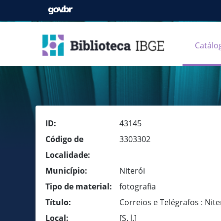
Catálo
ID:
43145
Código de
3303302
Localidade:
Município:
Niterói
Tipo de material:
fotografia
Título:
Correios e Telégrafos : Niter
Local:
[S. l.]