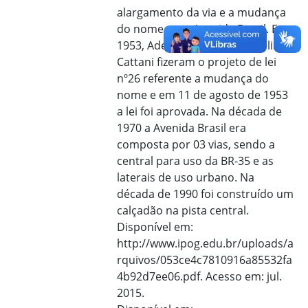
alargamento da via e a mudança
do nome para Avenida Brasil. Em
1953, Adelar Bertolucci e Adelino
Cattani fizeram o projeto de lei
nº26 referente a mudança do
nome e em 11 de agosto de 1953
a lei foi aprovada. Na década de
1970 a Avenida Brasil era
composta por 03 vias, sendo a
central para uso da BR-35 e as
laterais de uso urbano. Na
década de 1990 foi construído um
calçadão na pista central.
Disponível em:
http://www.ipog.edu.br/uploads/a
rquivos/053ce4c7810916a85532fa
4b92d7ee06.pdf. Acesso em: jul.
2015.