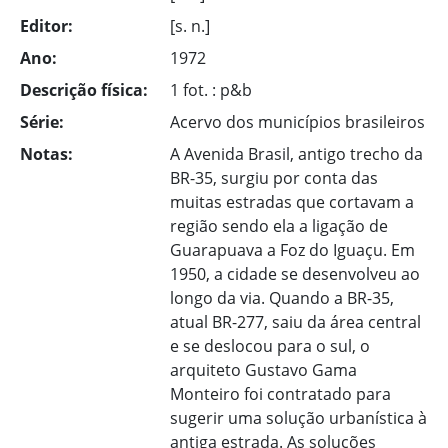
Editor:
[s. n.]
Ano:
1972
Descrição física:
1 fot. : p&b
Série:
Acervo dos municípios brasileiros
Notas:
A Avenida Brasil, antigo trecho da
BR-35, surgiu por conta das
muitas estradas que cortavam a
região sendo ela a ligação de
Guarapuava a Foz do Iguaçu. Em
1950, a cidade se desenvolveu ao
longo da via. Quando a BR-35,
atual BR-277, saiu da área central
e se deslocou para o sul, o
arquiteto Gustavo Gama
Monteiro foi contratado para
sugerir uma solução urbanística à
antiga estrada. As soluções