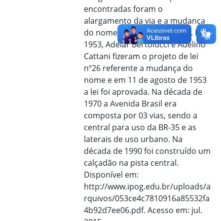
encontradas foram o
alargamento da via e a mudança
do nome para Avenida Brasil. Em
1953, Adelar Bertolucci e Adelino
Cattani fizeram o projeto de lei
nº26 referente a mudança do
nome e em 11 de agosto de 1953
a lei foi aprovada. Na década de
1970 a Avenida Brasil era
composta por 03 vias, sendo a
central para uso da BR-35 e as
laterais de uso urbano. Na
década de 1990 foi construído um
calçadão na pista central.
Disponível em:
http://www.ipog.edu.br/uploads/a
rquivos/053ce4c7810916a85532fa
4b92d7ee06.pdf. Acesso em: jul.