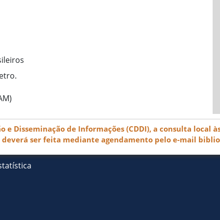
ileiros
etro.
(AM)
e Disseminação de Informações (CDDI), a consulta local às
) deverá ser feita mediante agendamento pelo e-mail bibli
tatística