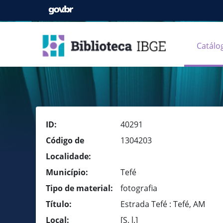
Catálo
ID:
40291
Código de
1304203
Localidade:
Município:
Tefé
Tipo de material:
fotografia
Título:
Estrada Tefé : Tefé, AM
Local:
[S. l.]