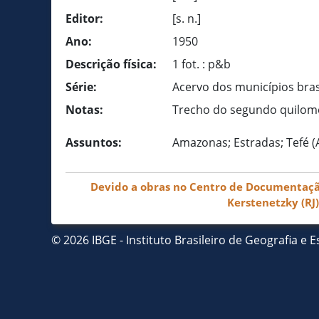
Editor:
[s. n.]
Ano:
1950
Descrição física:
1 fot. : p&b
Série:
Acervo dos municípios bras
Notas:
Trecho do segundo quilom
Assuntos:
Amazonas; Estradas; Tefé 
Devido a obras no Centro de Documentação 
Kerstenetzky (RJ
© 2026 IBGE - Instituto Brasileiro de Geografia e Es