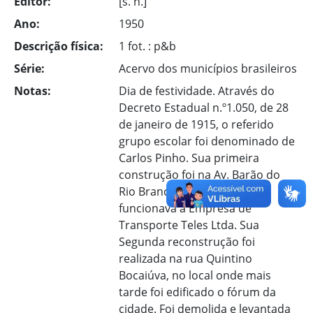
Editor:
[s. n.]
Ano:
1950
Descrição física:
1 fot. : p&b
Série:
Acervo dos municípios brasileiros
Notas:
Dia de festividade. Através do
Decreto Estadual n.º1.050, de 28
de janeiro de 1915, o referido
grupo escolar foi denominado de
Carlos Pinho. Sua primeira
construção foi na Av. Barão do
Rio Branco, no lugar onde
funcionava a Empresa de
Transporte Teles Ltda. Sua
Segunda reconstrução foi
realizada na rua Quintino
Bocaiúva, no local onde mais
tarde foi edificado o fórum da
cidade. Foi demolida e levantada