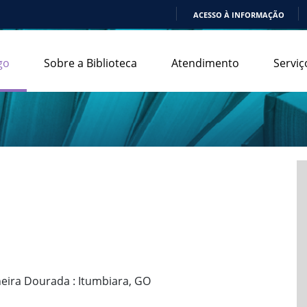
ACESSO À INFORMAÇÃO
IR
PARA
go
Sobre a Biblioteca
Atendimento
Serviç
O
CONTEÚDO
heira Dourada : Itumbiara, GO