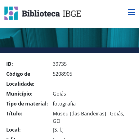
ID:
39735
Código de
5208905
Localidade:
Município:
Goiás
Tipo de material:
fotografia
Título:
Museu [das Bandeiras] : Goiás,
GO
Local:
[S. l.]