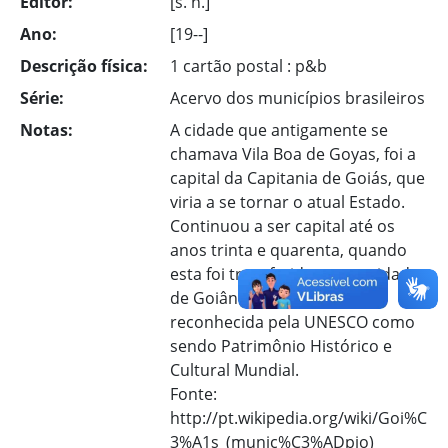
Editor:
[s. n.]
Ano:
[19--]
Descrição física:
1 cartão postal : p&b
Série:
Acervo dos municípios brasileiros
Notas:
A cidade que antigamente se
chamava Vila Boa de Goyas, foi a
capital da Capitania de Goiás, que
viria a se tornar o atual Estado.
Continuou a ser capital até os
anos trinta e quarenta, quando
esta foi transferida para a cidade
de Goiânia. Em 2001 foi
reconhecida pela UNESCO como
sendo Patrimônio Histórico e
Cultural Mundial.
Fonte:
http://pt.wikipedia.org/wiki/Goi%C
3%A1s_(munic%C3%ADpio)