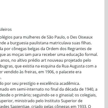
ileiros
olégios para mulheres de São Paulo, o Des Oiseaux
de a burguesia paulistana matriculava suas filhas.
dada por cônegas belgas da Ordem dos Regrantes de
que as moças iam para receber uma educação formal.
 anos, no altivo prédio art nouveau projetado pelo
ubugras, que existia na esquina da Rua Augusta com a
r vendido às freiras, em 1906, o palacete era
.
o por seu prestígio e excelência acadêmica.
rmado em semi-internato no final da década de 1940, a
desde o primário; seguindo-se o ginasial; os colegiais,
 superior, ministrado pelo Instituto Superior de
s Sedes Sapientiae, criado pelas cônegas em 1933. O