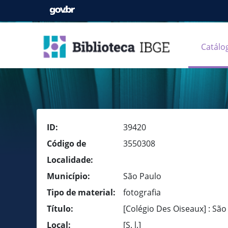
Catálo
ID:
39420
Código de
3550308
Localidade:
Município:
São Paulo
Tipo de material:
fotografia
Título:
[Colégio Des Oiseaux] : São
Local:
[S. l.]