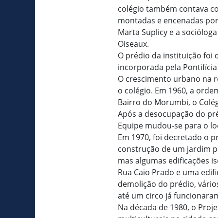
colégio também contava co
montadas e encenadas por 
Marta Suplicy e a sociólo
Oiseaux.
O prédio da instituição foi
incorporada pela Pontifícia
O crescimento urbano na re
o colégio. Em 1960, a orde
Bairro do Morumbi, o Colé
Após a desocupação do préd
Equipe mudou-se para o loc
Em 1970, foi decretado o p
construção de um jardim púb
mas algumas edificações i
Rua Caio Prado e uma edif
demolição do prédio, vári
até um circo já funcionaram
Na década de 1980, o Proje