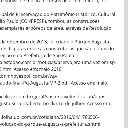
m shows de música e cursos de arte e cultura, foi
pal de Preservação do Patrimônio Histórico, Cultural
São Paulo (CONPRESP), tombou as construções
exemplares arbóreos da área, através da Resolução
4 de dezembro de 2013, foi criado o Parque Augusta.
 de disputas entre as construtoras que são donas do
egião e da Prefeitura de São Paulo.
vo.estadao.com.br/noticias/acervo,era-uma-vez-em-sp-
0.htm. Acesso em: maio 2016.
.toninhovespoli.com.br/wp-
audo-final-Pq-Augusta-MP-2.pdf. Acesso em: maio
racalivre.com.br/geral/sustentavel/indicacao/apos-
gusta-sera-reaberto-no-dia-1o-de-julho/. Acesso em:
.folha.uol.com.br/cotidiano/2016/04/1766506-
volucao-do-parque-augusta-a-prefeitura.shtml.