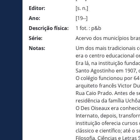
Editor:
[s. n.]
Ano:
[19--]
Descrição física:
1 fot. : p&b
Série:
Acervo dos municípios bras
Notas:
Um dos mais tradicionais c
era o centro educacional on
Era lá, na instituição fun
Santo Agostinho em 1907, 
O colégio funcionou por 64
arquiteto francês Victor D
Rua Caio Prado. Antes de se
residência da família Uchôa
O Des Oiseaux era conhecid
Internato, depois, transfo
instituição oferecia cursos 
clássico e científico; até o
Filosofia, Ciências e Letra