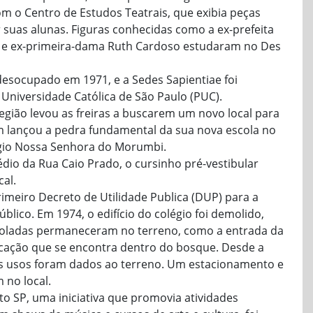
m o Centro de Estudos Teatrais, que exibia peças
suas alunas. Figuras conhecidas como a ex-prefeita
ga e ex-primeira-dama Ruth Cardoso estudaram no Des
 desocupado em 1971, e a Sedes Sapientiae foi
 Universidade Católica de São Paulo (PUC).
gião levou as freiras a buscarem um novo local para
m lançou a pedra fundamental da sua nova escola no
gio Nossa Senhora do Morumbi.
io da Rua Caio Prado, o cursinho pré-vestibular
al.
rimeiro Decreto de Utilidade Publica (DUP) para a
lico. Em 1974, o edifício do colégio foi demolido,
soladas permaneceram no terreno, como a entrada da
icação que se encontra dentro do bosque. Desde a
os usos foram dados ao terreno. Um estacionamento e
 no local.
to SP, uma iniciativa que promovia atividades