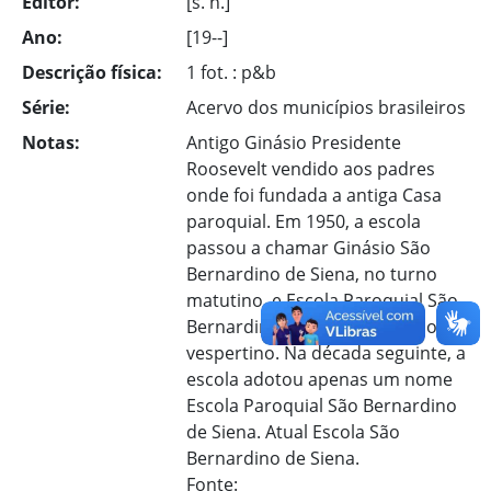
Editor:
[s. n.]
Ano:
[19--]
Descrição física:
1 fot. : p&b
Série:
Acervo dos municípios brasileiros
Notas:
Antigo Ginásio Presidente
Roosevelt vendido aos padres
onde foi fundada a antiga Casa
paroquial. Em 1950, a escola
passou a chamar Ginásio São
Bernardino de Siena, no turno
matutino, e Escola Paroquial São
Bernardino de Siena, no turno
vespertino. Na década seguinte, a
escola adotou apenas um nome
Escola Paroquial São Bernardino
de Siena. Atual Escola São
Bernardino de Siena.
Fonte: