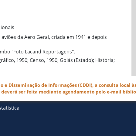
cionais
s aviões da Aero Geral, criada em 1941 e depois
rimbo "Foto Lacand Reportagens".
áfico, 1950; Censo, 1950; Goiás (Estado); História;
e Disseminação de Informações (CDDI), a consulta local às
) deverá ser feita mediante agendamento pelo e-mail bibli
tatística