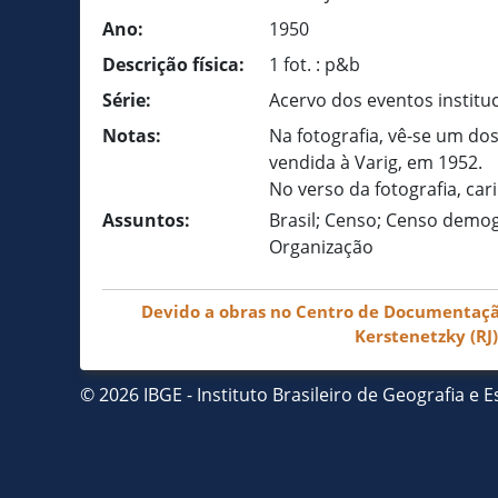
Ano:
1950
Descrição física:
1 fot. : p&b
Série:
Acervo dos eventos institu
Notas:
Na fotografia, vê-se um do
vendida à Varig, em 1952.
No verso da fotografia, ca
Assuntos:
Brasil; Censo; Censo demogr
Organização
Devido a obras no Centro de Documentação 
Kerstenetzky (RJ
© 2026 IBGE - Instituto Brasileiro de Geografia e Es