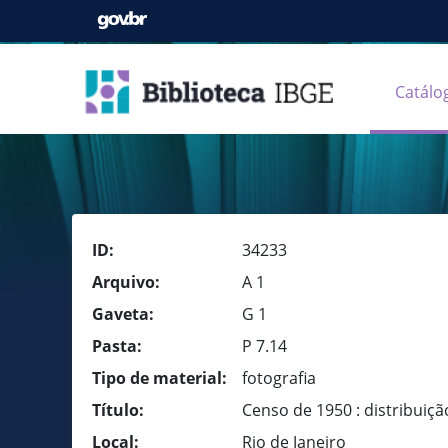
Catálo
ID:
34233
Arquivo:
A 1
Gaveta:
G 1
Pasta:
P 7.14
Tipo de material:
fotografia
Título:
Censo de 1950 : distribuiçã
Local:
Rio de Janeiro