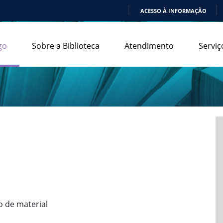
ACESSO À INFORMAÇÃO
IR
PARA
go
Sobre a Biblioteca
Atendimento
Serviç
O
CONTEÚDO
o de material