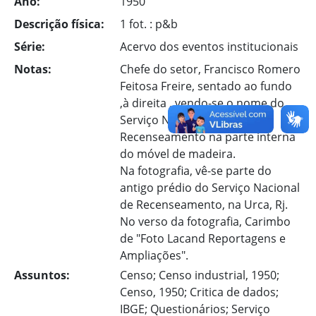
Ano:
1950
Descrição física:
1 fot. : p&b
Série:
Acervo dos eventos institucionais
Notas:
Chefe do setor, Francisco Romero
Feitosa Freire, sentado ao fundo
,à direita , vendo-se o nome do
Serviço Nacional de
Recenseamento na parte interna
do móvel de madeira.
Na fotografia, vê-se parte do
antigo prédio do Serviço Nacional
de Recenseamento, na Urca, Rj.
No verso da fotografia, Carimbo
de "Foto Lacand Reportagens e
Ampliações".
Assuntos:
Censo; Censo industrial, 1950;
Censo, 1950; Critica de dados;
IBGE; Questionários; Serviço