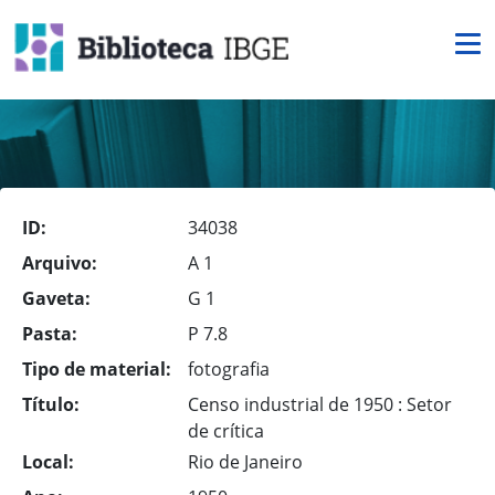
ID:
34038
Arquivo:
A 1
Gaveta:
G 1
Pasta:
P 7.8
Tipo de material:
fotografia
Título:
Censo industrial de 1950 : Setor
de crítica
Local:
Rio de Janeiro