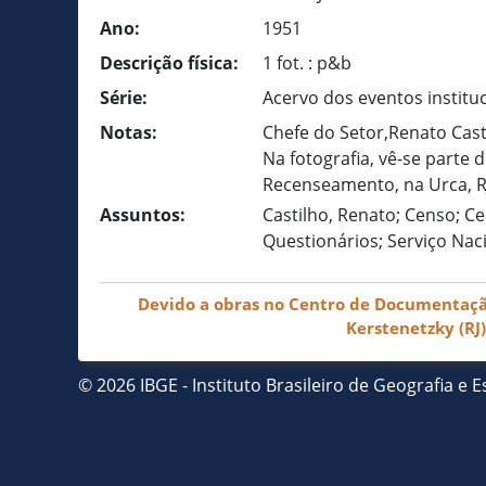
Ano:
1951
Descrição física:
1 fot. : p&b
Série:
Acervo dos eventos institu
Notas:
Chefe do Setor,Renato Cast
Na fotografia, vê-se parte 
Recenseamento, na Urca, R
Assuntos:
Castilho, Renato; Censo; C
Questionários; Serviço Nac
Devido a obras no Centro de Documentação 
Kerstenetzky (RJ
© 2026 IBGE - Instituto Brasileiro de Geografia e Es