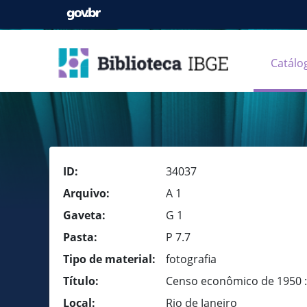
Catálo
ID:
34037
Arquivo:
A 1
Gaveta:
G 1
Pasta:
P 7.7
Tipo de material:
fotografia
Título:
Censo econômico de 1950 :
Local:
Rio de Janeiro