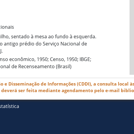
cionais
ilho, sentado à mesa ao fundo à esquerda.
do antigo prédio do Serviço Nacional de
J.
enso econômico, 1950; Censo, 1950; IBGE;
ional de Recenseamento (Brasil)
e Disseminação de Informações (CDDI), a consulta local às
) deverá ser feita mediante agendamento pelo e-mail bibli
tatística