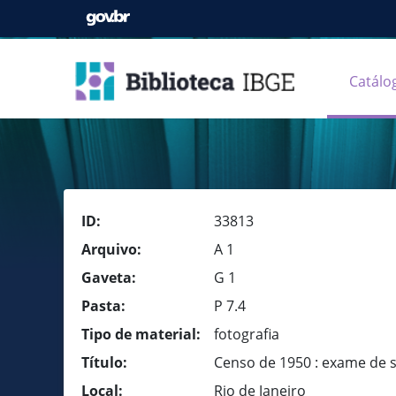
Catálo
ID:
33813
Arquivo:
A 1
Gaveta:
G 1
Pasta:
P 7.4
Tipo de material:
fotografia
Título:
Censo de 1950 : exame de 
Local:
Rio de Janeiro