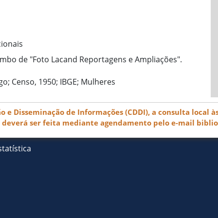
cionais
rimbo de "Foto Lacand Reportagens e Ampliações".
go; Censo, 1950; IBGE; Mulheres
e Disseminação de Informações (CDDI), a consulta local às
) deverá ser feita mediante agendamento pelo e-mail bibli
tatística