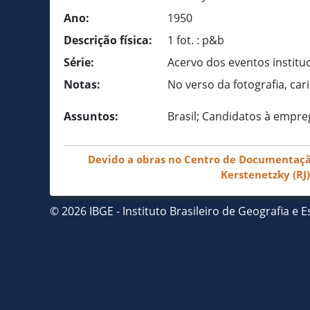
Ano:
1950
Descrição física:
1 fot. : p&b
Série:
Acervo dos eventos institu
Notas:
No verso da fotografia, ca
Assuntos:
Brasil; Candidatos à empre
Devido a obras no Centro de Documentação 
Kerstenetzky (RJ
© 2026 IBGE - Instituto Brasileiro de Geografia e Es