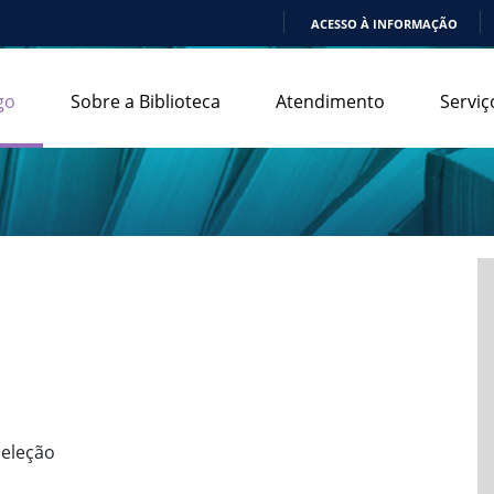
ACESSO À INFORMAÇÃO
IR
PARA
go
Sobre a Biblioteca
Atendimento
Serviç
O
CONTEÚDO
seleção