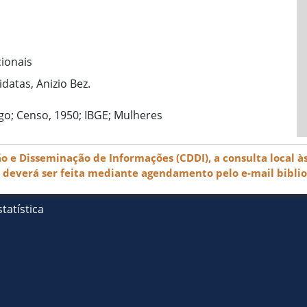
cionais
datas, Anizio Bez.
go; Censo, 1950; IBGE; Mulheres
e Disseminação de Informações (CDDI), a consulta local às
) deverá ser feita mediante agendamento pelo e-mail bibli
tatística