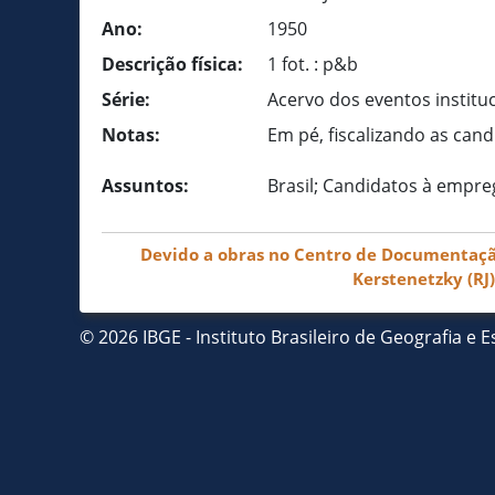
Ano:
1950
Descrição física:
1 fot. : p&b
Série:
Acervo dos eventos institu
Notas:
Em pé, fiscalizando as candi
Assuntos:
Brasil; Candidatos à empre
Devido a obras no Centro de Documentação 
Kerstenetzky (RJ
© 2026 IBGE - Instituto Brasileiro de Geografia e Es