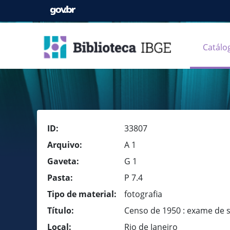
Catálo
ID:
33807
Arquivo:
A 1
Gaveta:
G 1
Pasta:
P 7.4
Tipo de material:
fotografia
Título:
Censo de 1950 : exame de 
Local:
Rio de Janeiro