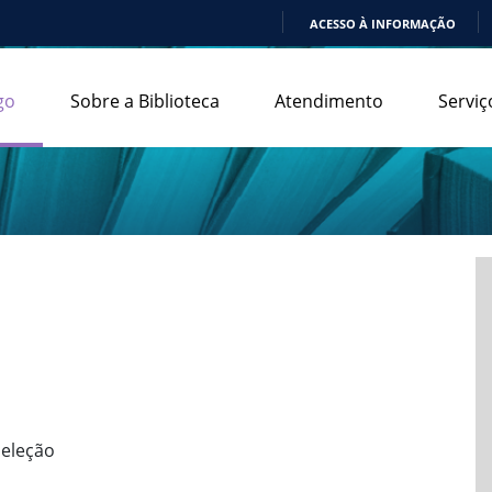
ACESSO À INFORMAÇÃO
IR
PARA
go
Sobre a Biblioteca
Atendimento
Serviç
O
CONTEÚDO
seleção