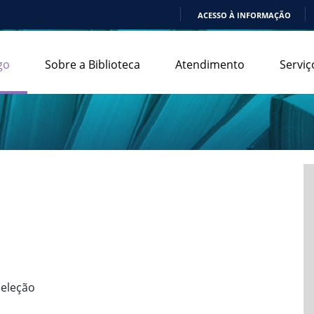
ACESSO À INFORMAÇÃO
IR
PARA
go
Sobre a Biblioteca
Atendimento
Serviç
O
CONTEÚDO
seleção