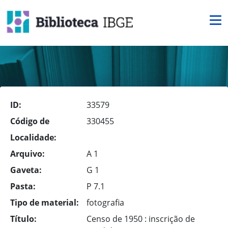
ID:
33579
Código de
330455
Localidade:
Arquivo:
A 1
Gaveta:
G 1
Pasta:
P 7.1
Tipo de material:
fotografia
Título:
Censo de 1950 : inscrição de