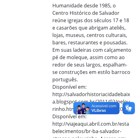
Humanidade desde 1985, o
Centro Histórico de Salvador
reúne igrejas dos séculos 17 e 18
e casarões que abrigam ateliês,
lojas, museus, centros culturais,
bares, restaurantes e pousadas.
Em suas ladeiras com calçamento
pé de moleque, assim como ao
redor de seus largos, espalham-
se construções em estilo barroco
português.
Disponível em:
http://salvadorhistoriacidadebaix
a.blogspot.com.br/2011/02/pelou
rinho.html. Acesso em: dez. 2015.
Disponível em:
http://viajeaqui.abril.com.br/esta
belecimentos/br-ba-salvador-