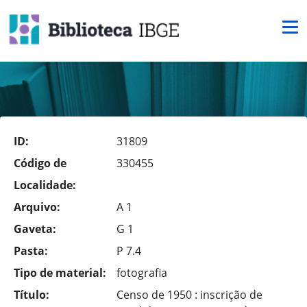
ID:
31809
Código de
330455
Localidade:
Arquivo:
A 1
Gaveta:
G 1
Pasta:
P 7.4
Tipo de material:
fotografia
Título:
Censo de 1950 : inscrição de