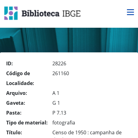
ID:
28226
Código de
261160
Localidade:
Arquivo:
A 1
Gaveta:
G 1
Pasta:
P 7.13
Tipo de material:
fotografia
Título:
Censo de 1950 : campanha de