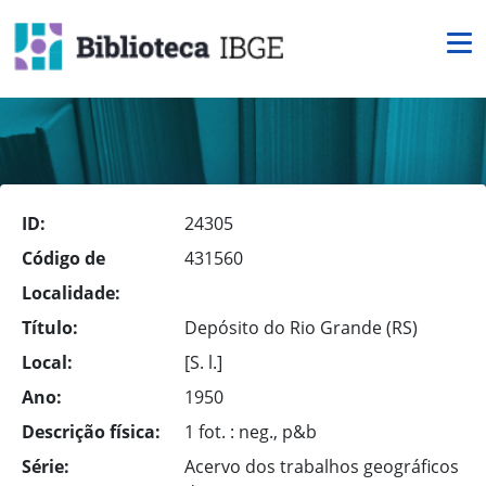
ID:
24305
Código de
431560
Localidade:
Título:
Depósito do Rio Grande (RS)
Local:
[S. l.]
Ano:
1950
Descrição física:
1 fot. : neg., p&b
Série:
Acervo dos trabalhos geográficos