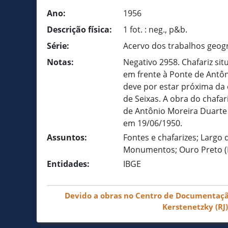
Ano:
1956
Descrição física:
1 fot. : neg., p&b.
Série:
Acervo dos trabalhos geog
Notas:
Negativo 2958. Chafariz sit
em frente à Ponte de Antôn
deve por estar próxima da 
de Seixas. A obra do chafar
de Antônio Moreira Duarte 
em 19/06/1950.
Assuntos:
Fontes e chafarizes; Largo 
Monumentos; Ouro Preto 
Entidades:
IBGE
Devido a obras no Centro de Documentação 
Kerstenetzky (RJ