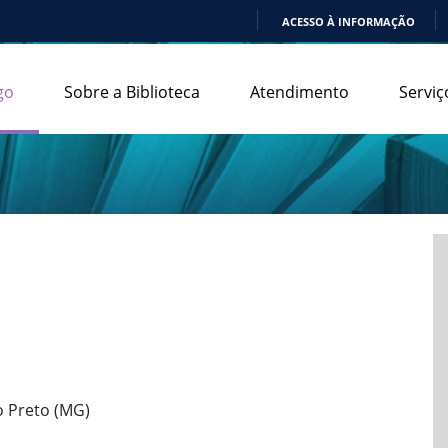
ACESSO À INFORMAÇÃO
IR
PARA
go
Sobre a Biblioteca
Atendimento
Serviç
O
CONTEÚDO
o Preto (MG)