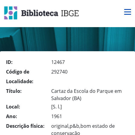
ID:
12467
Código de
292740
Localidade:
Título:
Cartaz da Escola do Parque em
Salvador (BA)
Local:
[S. l.]
Ano:
1961
Descrição física:
original,p&b,bom estado de
conservação