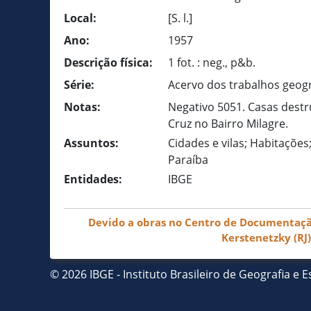
Local:
[S. l.]
Ano:
1957
Descrição física:
1 fot. : neg., p&b.
Série:
Acervo dos trabalhos geog
Notas:
Negativo 5051. Casas destr
Cruz no Bairro Milagre.
Assuntos:
Cidades e vilas; Habitações
Paraíba
Entidades:
IBGE
Devido a obras no Centro de Documentação 
Kerstenetzky (RJ
© 2026 IBGE - Instituto Brasileiro de Geografia e Es