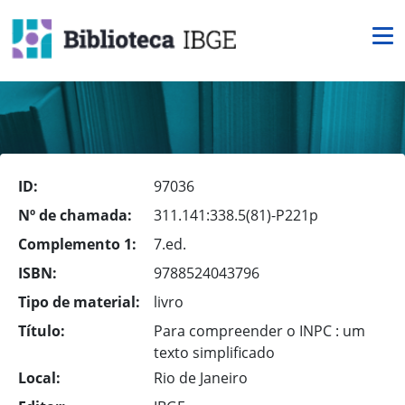
ID:
97036
Nº de chamada:
311.141:338.5(81)-P221p
Complemento 1:
7.ed.
ISBN:
9788524043796
Tipo de material:
livro
Título:
Para compreender o INPC : um
texto simplificado
Local:
Rio de Janeiro