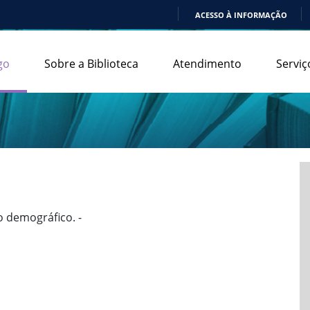
ACESSO À INFORMAÇÃO
IR
PARA
go
Sobre a Biblioteca
Atendimento
Serviç
O
CONTEÚDO
o demográfico. -