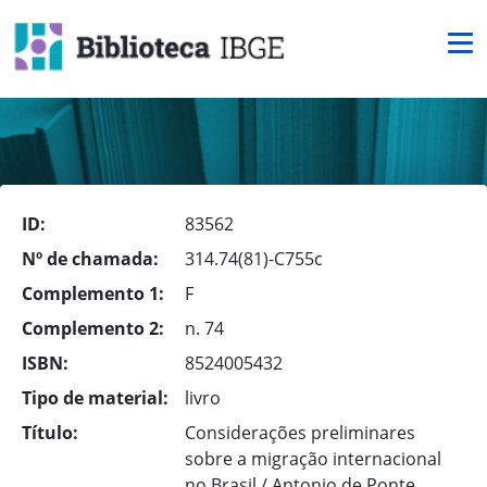
ID:
83562
Nº de chamada:
314.74(81)-C755c
Complemento 1:
F
Complemento 2:
n. 74
ISBN:
8524005432
Tipo de material:
livro
Título:
Considerações preliminares
sobre a migração internacional
no Brasil / Antonio de Ponte