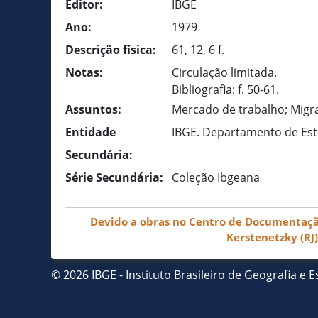
Editor:
IBGE
Ano:
1979
Descrição física:
61, 12, 6 f.
Notas:
Circulação limitada.
Bibliografia: f. 50-61.
Assuntos:
Mercado de trabalho; Migr
Entidade
IBGE. Departamento de Es
Secundária:
Série Secundária:
Coleção Ibgeana
Devido a obras no Centro de Documentação 
Kerstenetzky (RJ
© 2026 IBGE - Instituto Brasileiro de Geografia e Es