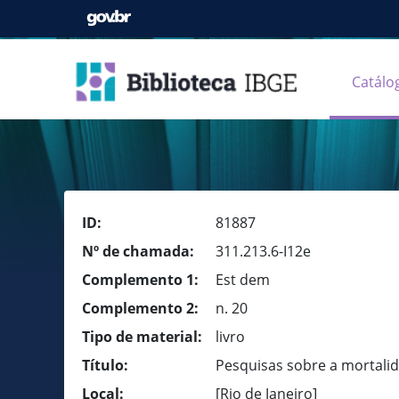
Catálo
ID:
81887
Nº de chamada:
311.213.6-I12e
Complemento 1:
Est dem
Complemento 2:
n. 20
Tipo de material:
livro
Título:
Pesquisas sobre a mortalidad
Local:
[Rio de Janeiro]