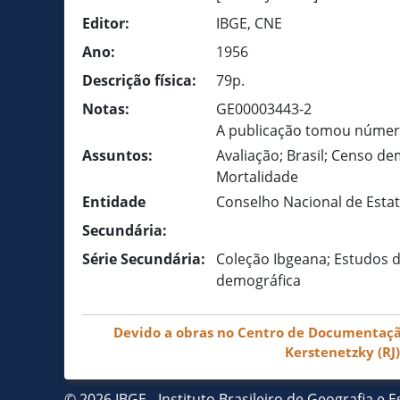
Editor:
IBGE, CNE
Ano:
1956
Descrição física:
79p.
Notas:
GE00003443-2
A publicação tomou número
Assuntos:
Avaliação; Brasil; Censo de
Mortalidade
Entidade
Conselho Nacional de Estatís
Secundária:
Série Secundária:
Coleção Ibgeana; Estudos de 
demográfica
Devido a obras no Centro de Documentação 
Kerstenetzky (RJ
© 2026 IBGE - Instituto Brasileiro de Geografia e Es