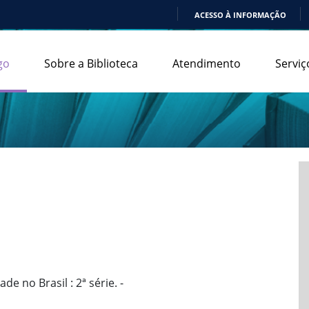
ACESSO À INFORMAÇÃO
IR
PARA
go
Sobre a Biblioteca
Atendimento
Serviç
O
CONTEÚDO
e no Brasil : 2ª série. -