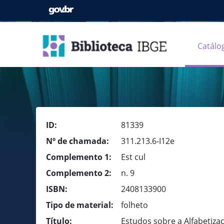
Catálo
ID:
81339
Nº de chamada:
311.213.6-I12e
Complemento 1:
Est cul
Complemento 2:
n. 9
ISBN:
2408133900
Tipo de material:
folheto
Título:
Estudos sobre a Alfabetiza