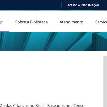
ACESSO À INFORMAÇÃO
IR
PARA
go
Sobre a Biblioteca
Atendimento
Serviç
O
CONTEÚDO
ção das Crianças no Brasil, Baseados nos Censos