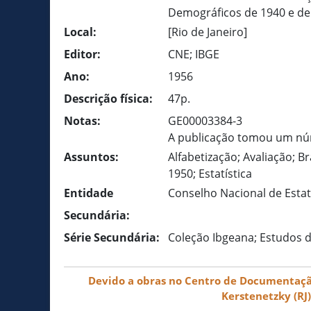
Demográficos de 1940 e de 195
Local:
[Rio de Janeiro]
Editor:
CNE; IBGE
Ano:
1956
Descrição física:
47p.
Notas:
GE00003384-3
A publicação tomou um núm
Assuntos:
Alfabetização; Avaliação; B
1950; Estatística
Entidade
Conselho Nacional de Estatís
Secundária:
Série Secundária:
Coleção Ibgeana; Estudos de 
Devido a obras no Centro de Documentação 
Kerstenetzky (RJ